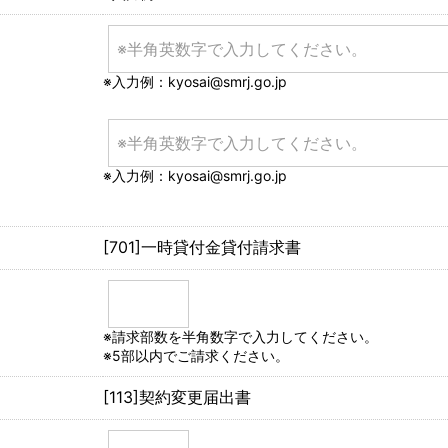
※入力例：kyosai@smrj.go.jp
※入力例：kyosai@smrj.go.jp
[701]一時貸付金貸付請求書
※請求部数を半角数字で入力してください。
※5部以内でご請求ください。
[113]契約変更届出書